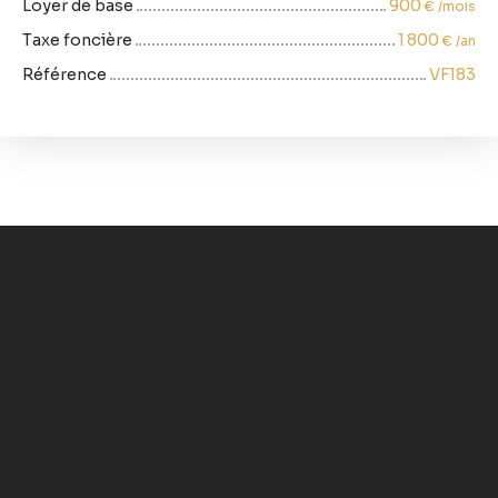
Loyer de base
900
€ /mois
Taxe foncière
1 800
€ /an
Référence
VF183
+