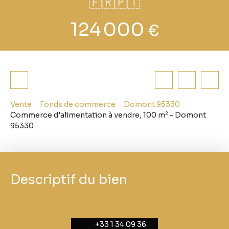
🇫🇷🇵🇹
124 000
€
Vente
Fonds de commerce
Domont 95330
Commerce d'alimentation à vendre, 100 m² - Domont
95330
Descriptif du bien
+33 1 34 09 36