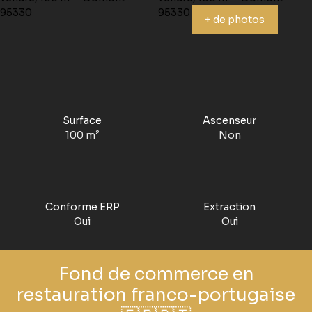
+ de photos
Surface
Ascenseur
100
m²
Non
Conforme ERP
Extraction
Oui
Oui
Fond de commerce en
restauration franco-portugaise