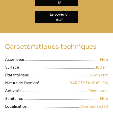
15
Envoyer un
mail
Caractéristiques techniques
Ascenseur
Non
Surface
100
m²
État intérieur
En bon état
Nature de l'activité
BAR RESTAURATION
Activités
Restaurant
Sanitaires
Non
Localisation
Domont 95330